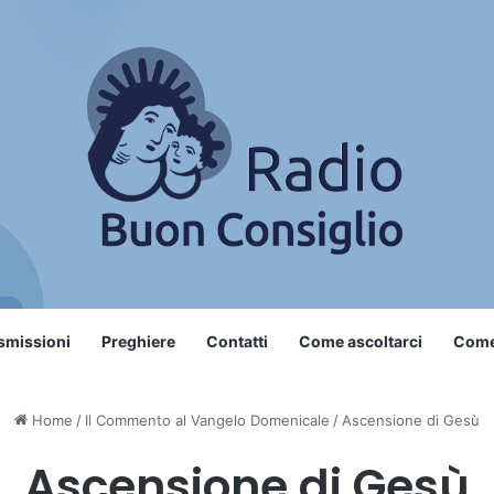
smissioni
Preghiere
Contatti
Come ascoltarci
Come 
Home
/
Il Commento al Vangelo Domenicale
/
Ascensione di Gesù
Ascensione di Gesù