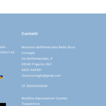
su/giù
per
aumentare
o
diminuire
Contatti
il
volume.
solo
Missione dell’Immacolata Radio Buon
oltatori ed
Consiglio
via dell’Immacolata, 6
83040 Frigento (AV)
0825-444391
rbuonconsiglio@gmail.com
CF 90005450649
Modifica impostazione Cookies
Trasparenza