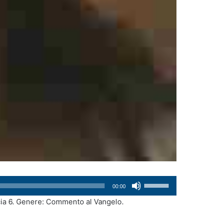
Usa
00:00
i
ccia 6. Genere: Commento al Vangelo.
tasti
freccia