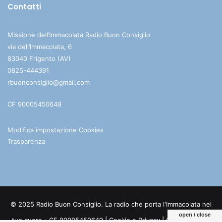
Contatti
Missione dell’Immacolata Radio Buon Consiglio
via dell’Immacolata, 6
83040 Frigento (AV)
0825-444391
rbuonconsiglio@gmail.com
CF 90005450649
Modifica impostazione Cookies
Trasparenza
© 2025 Radio Buon Consiglio. La radio che porta l'Immacolata nel
open / close
tuo cuore - CF 90005450649 |
Cookie e Privacy
| Credits:
Digife