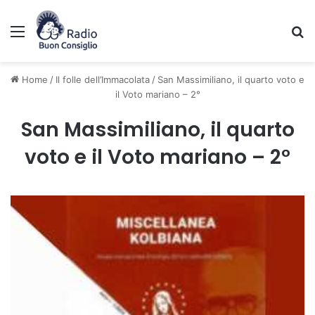
Menu
C
Home
/
Il folle dell’Immacolata
/
San Massimiliano, il quarto voto e
il Voto mariano – 2°
San Massimiliano, il quarto
voto e il Voto mariano – 2°