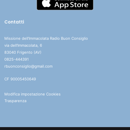
Contatti
Missione dell’Immacolata Radio Buon Consiglio
via dell’Immacolata, 6
83040 Frigento (AV)
0825-444391
rbuonconsiglio@gmail.com
CF 90005450649
Modifica impostazione Cookies
Trasparenza