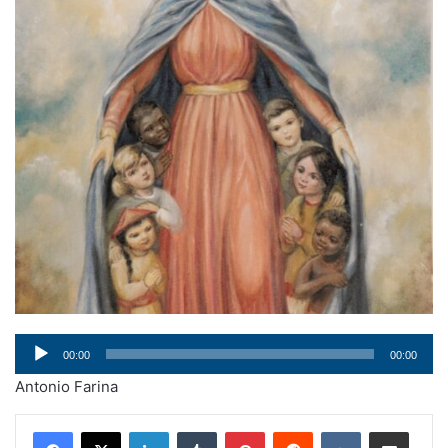
Audio
00:00
00:00
Player
Antonio Farina
LinkedIn
Tumblr
Pinterest
Reddit
VKontakte
Condividi via mail