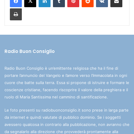
Stampa
Radio Buon Consiglio
Radio Buon Consiglio è un’emittente religiosa che ha il fine di
portare l’annuncio del Vangelo e l’amore verso l’Immacolata in ogni
cuore che batte sulla terra. Essa si propone di istruire e formare le
coscienze cristiane, facendo riscoprire il valore della preghiera e il
ruolo di Maria Santissima nel cammino di santificazione.
Le foto presenti su radiobuonconsiglio.it sono prese in larga parte
da internet e quindi valutate di pubblico dominio. Se i soggetti
avessero qualcosa in contrario alla pubblicazione, non avranno che
da segnalarlo alla direzione che provvederà prontamente alla