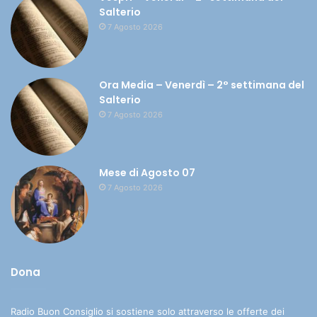
Salterio
7 Agosto 2026
Ora Media – Venerdì – 2° settimana del
Salterio
7 Agosto 2026
Mese di Agosto 07
7 Agosto 2026
Dona
Radio Buon Consiglio si sostiene solo attraverso le offerte dei