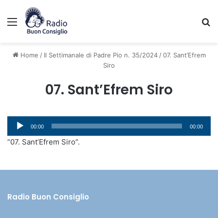
Menu
C
Home
/
Il Settimanale di Padre Pio n. 35/2024
/
07. Sant’Efrem
Siro
07. Sant’Efrem Siro
Audio
00:00
00:00
Player
“07. Sant’Efrem Siro”.
Radio Buon Consiglio