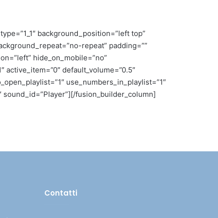
type=”1_1″ background_position=”left top”
background_repeat=”no-repeat” padding=””
ion=”left” hide_on_mobile=”no”
1″ active_item=”0″ default_volume=”0.5″
o_open_playlist=”1″ use_numbers_in_playlist=”1″
″ sound_id=”Player”][/fusion_builder_column]
Contatti