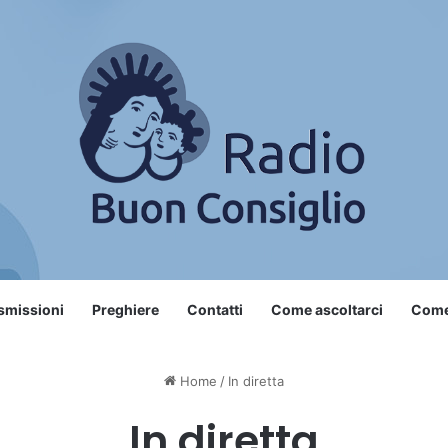
smissioni
Preghiere
Contatti
Come ascoltarci
Come 
Home
/
In diretta
In diretta