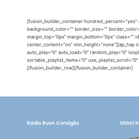
[fusion_builder_container hundred_percent=”yes” o
background_color=”” border_size=”” border_color
margin_top=”0px” margin_bottom=”0px” class=”” id
center_content=”no” min_height=”none”][ap_hap id=”
auto_play=”0″ auto_load=”0″ random_play=”0″ loopi
sortable_playlist_items=”0″ use_playlist_scroll=
[/fusion_builder_row][/fusion_builder_container]
Radio Buon Consiglio
Ultimi 