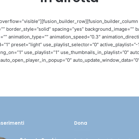
verflow=”visible”][fusion_builder_row][fusion_builder_column 
=”” border_style=”solid” spacing=”yes” background_image=”” 
=”” animation_type=”” animation_speed=”0.3″ animation_direct
1″ preset=”light” use_playlist_selector=”0″ active_playlist=”-
ng_on=”1″ use_playlist=”1″ use_thumbnails_in_playlist=”0″ aut
”0″ auto_open_player_in_popup=”0″ auto_update_window_data=”0
inserimenti
Dona