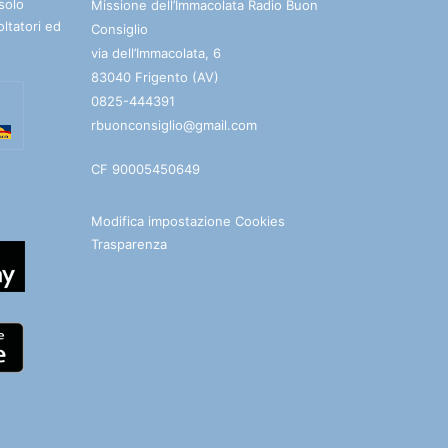
solo
Missione dell’Immacolata Radio Buon
oltatori ed
Consiglio
via dell’Immacolata, 6
83040 Frigento (AV)
0825-444391
rbuonconsiglio@gmail.com
CF 90005450649
Modifica impostazione Cookies
Trasparenza