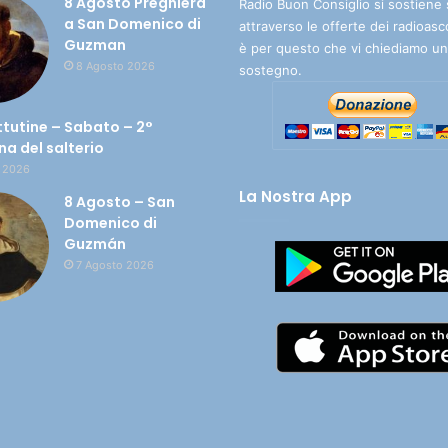
8 Agosto Preghiera
Radio Buon Consiglio si sostiene 
a San Domenico di
attraverso le offerte dei radioasc
Guzman
è per questo che vi chiediamo un
8 Agosto 2026
sostegno.
ttutine – Sabato – 2°
a del salterio
 2026
La Nostra App
8 Agosto – San
Domenico di
Guzmán
7 Agosto 2026