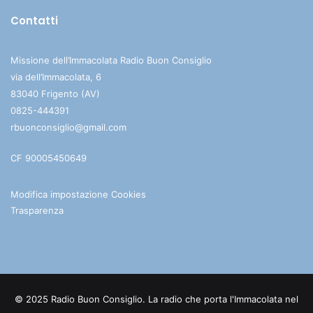
Contatti
Missione dell’Immacolata Radio Buon Consiglio
via dell’Immacolata, 6
83040 Frigento (AV)
0825-444391
rbuonconsiglio@gmail.com
CF 90005450649
Modifica impostazione Cookies
Trasparenza
© 2025 Radio Buon Consiglio. La radio che porta l'Immacolata nel