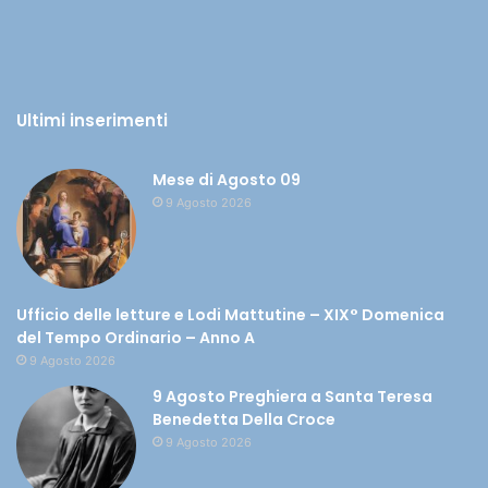
Ultimi inserimenti
Mese di Agosto 09
9 Agosto 2026
Ufficio delle letture e Lodi Mattutine – XIX° Domenica
del Tempo Ordinario – Anno A
9 Agosto 2026
9 Agosto Preghiera a Santa Teresa
Benedetta Della Croce
9 Agosto 2026