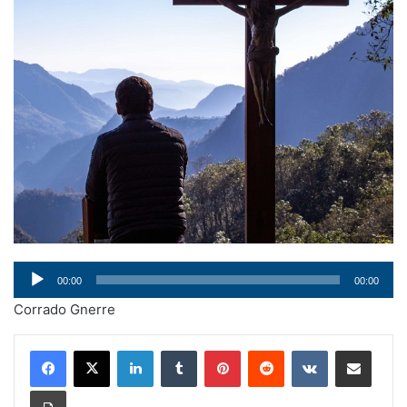
Audio
00:00
00:00
Player
Corrado Gnerre
LinkedIn
Tumblr
Pinterest
Reddit
VKontakte
Condividi via mail
Stampa