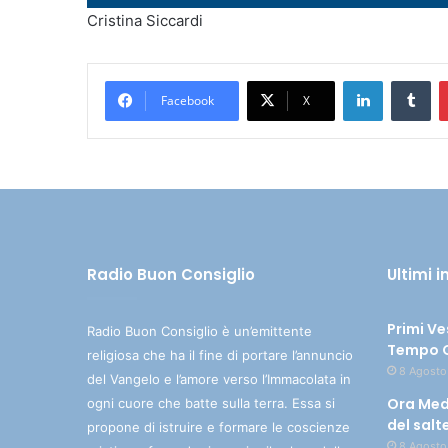
Player
Cristina Siccardi
LinkedIn
Tumblr
Facebook
X
Radio Buon Consiglio
Ultimi 
Primi Ve
Radio Buon Consiglio è un’emittente
Tempo O
religiosa che ha il fine di portare l’annuncio
8 Agosto
del Vangelo e l’amore verso l’Immacolata in
Ora Med
ogni cuore che batte sulla terra. Essa si
del salt
propone di istruire e formare le coscienze
8 Agosto