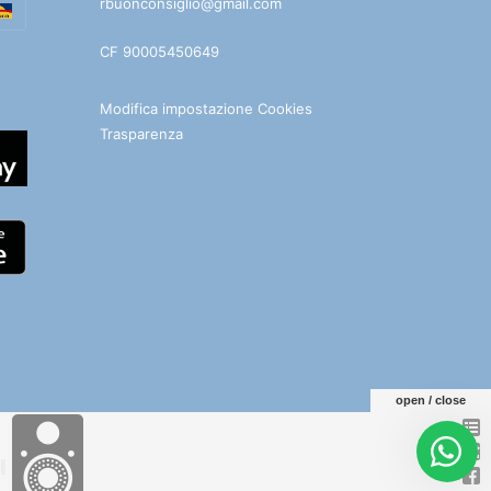
rbuonconsiglio@gmail.com
CF 90005450649
Modifica impostazione Cookies
Trasparenza
open / close
e
Facebook
You
Telegram
WhatsApp