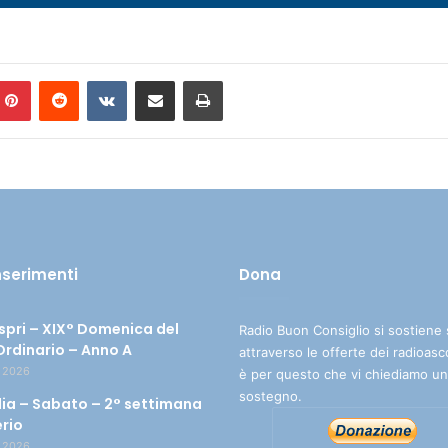
Pinterest
Reddit
VKontakte
Condividi via mail
Stampa
inserimenti
Dona
spri – XIX° Domenica del
Radio Buon Consiglio si sostiene 
rdinario – Anno A
attraverso le offerte dei radioasc
 2026
è per questo che vi chiediamo un
sostegno.
ia – Sabato – 2° settimana
erio
 2026