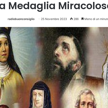
a Medaglia Miracolo
radiobuonconsiglio
25 Novembre 2023
286
Meno di un minut