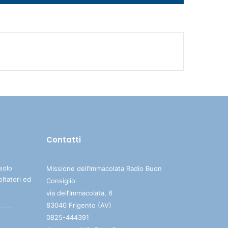
i
tasti
freccia
su/giù
per
aumentare
o
diminuire
il
volume.
Contatti
solo
Missione dell’Immacolata Radio Buon
oltatori ed
Consiglio
via dell’Immacolata, 6
83040 Frigento (AV)
0825-444391