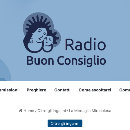
smissioni
Preghiere
Contatti
Come ascoltarci
Come 
Home
/
Oltre gli inganni
/
La Medaglia Miracolosa
Oltre gli inganni