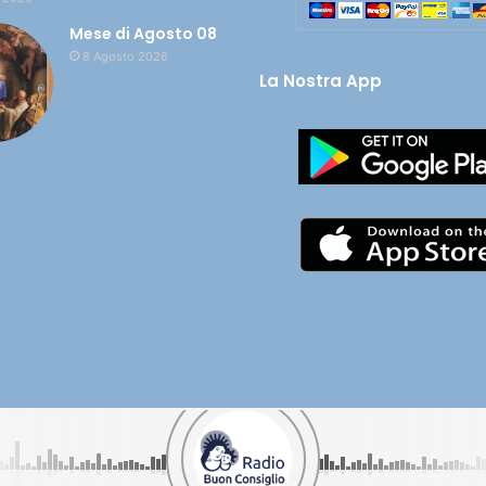
Mese di Agosto 08
8 Agosto 2026
La Nostra App
olata nel tuo cuore - CF 90005450649 |
Cookie e Privacy
| Credits:
Digif