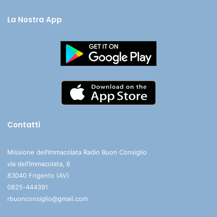
La Nostra App
Contatti
Missione dell’Immacolata Radio Buon Consiglio
via dell’Immacolata, 6
83040 Frigento (AV)
0825-444391
rbuonconsiglio@gmail.com