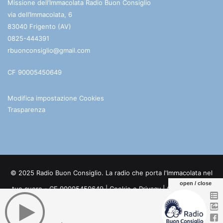
Missione dell’Immacolata Radio Buon Consiglio
via dell’Immacolata, 6
83040 Frigento (AV)
0825-444391
rbuonconsiglio@gmail.com
CF 90005450649
Modifica impostazione Cookies
Trasparenza
© 2025 Radio Buon Consiglio. La radio che porta l'Immacolata nel
open / close
tuo cuore - CF 90005450649 |
Cookie e Privacy
| Credits:
Digife
Facebook
You
Telegram
WhatsApp