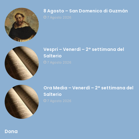
8 Agosto – San Domenico di Guzmán
7 Agosto 2026
Vespri – Venerdì – 2° settimana del
Salterio
7 Agosto 2026
Ora Media – Venerdì – 2° settimana del
Salterio
7 Agosto 2026
Dona