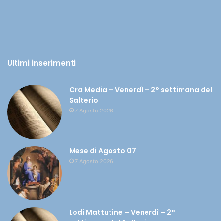
Ultimi inserimenti
Ora Media – Venerdì – 2° settimana del
Salterio
7 Agosto 2026
Mese di Agosto 07
7 Agosto 2026
Lodi Mattutine – Venerdì – 2°