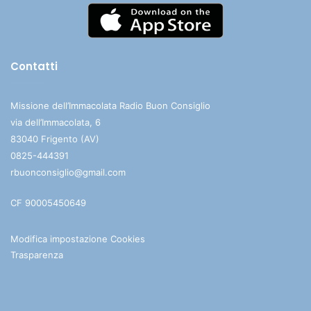
Contatti
Missione dell’Immacolata Radio Buon Consiglio
via dell’Immacolata, 6
83040 Frigento (AV)
0825-444391
rbuonconsiglio@gmail.com
CF 90005450649
Modifica impostazione Cookies
Trasparenza