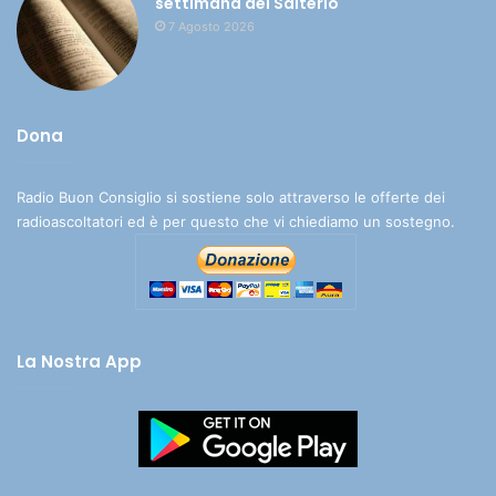
settimana del Salterio
7 Agosto 2026
Dona
Radio Buon Consiglio si sostiene solo attraverso le offerte dei
radioascoltatori ed è per questo che vi chiediamo un sostegno.
La Nostra App