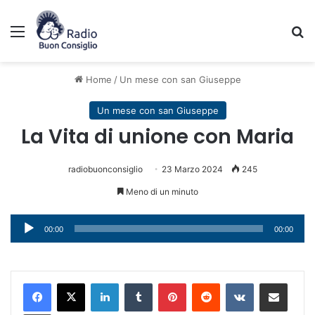
Menu
C
Home
/
Un mese con san Giuseppe
Un mese con san Giuseppe
La Vita di unione con Maria
radiobuonconsiglio
23 Marzo 2024
245
Meno di un minuto
Audio
00:00
00:00
Player
LinkedIn
Tumblr
Pinterest
Reddit
VKontakte
Condividi via mail
Stampa