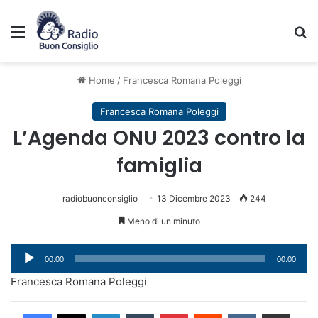
Menu
C
Home
/
Francesca Romana Poleggi
Francesca Romana Poleggi
L’Agenda ONU 2023 contro la
famiglia
radiobuonconsiglio
13 Dicembre 2023
244
Meno di un minuto
Audio
00:00
00:00
Player
Francesca Romana Poleggi
LinkedIn
Tumblr
Pinterest
Reddit
VKontakte
Condividi via mail