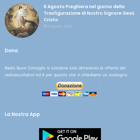
6 Agosto Preghiera nel giorno della
Trasfigurazione di Nostro Signore Gesù
Cristo
6 Agosto 2026
Dona
Radio Buon Consiglio si sostiene solo attraverso le offerte dei
radioascoltatori ed è per questo che vi chiediamo un sostegno.
La Nostra App