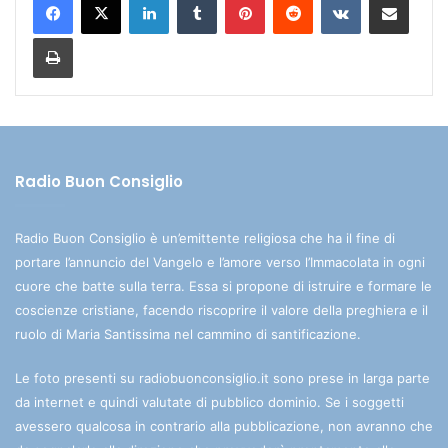
Stampa
Radio Buon Consiglio
Radio Buon Consiglio è un’emittente religiosa che ha il fine di
portare l’annuncio del Vangelo e l’amore verso l’Immacolata in ogni
cuore che batte sulla terra. Essa si propone di istruire e formare le
coscienze cristiane, facendo riscoprire il valore della preghiera e il
ruolo di Maria Santissima nel cammino di santificazione.
Le foto presenti su radiobuonconsiglio.it sono prese in larga parte
da internet e quindi valutate di pubblico dominio. Se i soggetti
avessero qualcosa in contrario alla pubblicazione, non avranno che