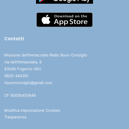
Contatti
Missione dell’Immacolata Radio Buon Consiglio
via dell’Immacolata, 6
83040 Frigento (AV)
0825-444391
rbuonconsiglio@gmail.com
CF 90005450649
Modifica impostazione Cookies
Trasparenza