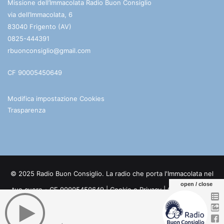
Missione dell’Immacolata Radio Buon Consiglio
via dell’Immacolata, 6
83040 Frigento (AV)
0825-444391
rbuonconsiglio@gmail.com
CF 90005450649
Modifica impostazione Cookies
Trasparenza
© 2025 Radio Buon Consiglio. La radio che porta l'Immacolata nel
open / close
tuo cuore - CF 90005450649 |
Cookie e Privacy
| Credits:
Digife
Facebook
You
Telegram
WhatsApp