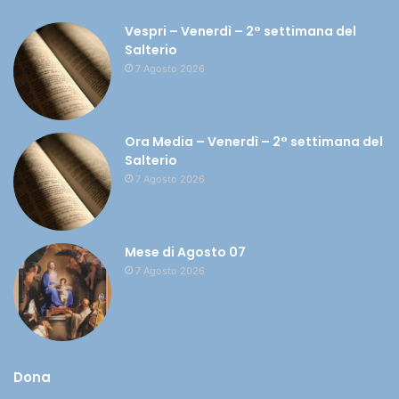
Vespri – Venerdì – 2° settimana del
Salterio
7 Agosto 2026
Ora Media – Venerdì – 2° settimana del
Salterio
7 Agosto 2026
Mese di Agosto 07
7 Agosto 2026
Dona