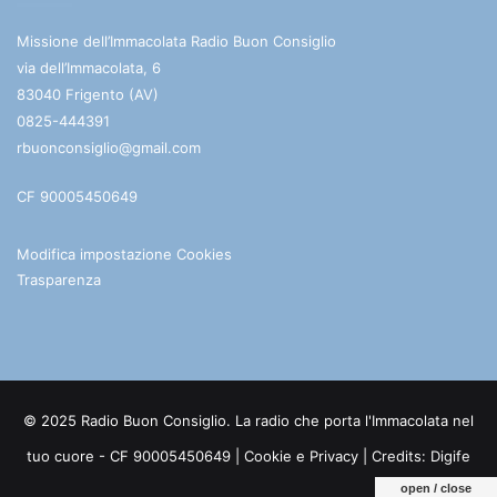
Missione dell’Immacolata Radio Buon Consiglio
via dell’Immacolata, 6
83040 Frigento (AV)
0825-444391
rbuonconsiglio@gmail.com
CF 90005450649
Modifica impostazione Cookies
Trasparenza
© 2025 Radio Buon Consiglio. La radio che porta l'Immacolata nel
tuo cuore - CF 90005450649 |
Cookie e Privacy
| Credits:
Digife
open / close