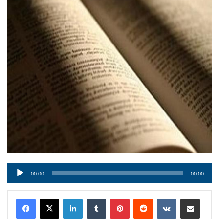
Audio
00:00
00:00
Player
LinkedIn
Tumblr
Pinterest
Reddit
VKontakte
Condividi via mail