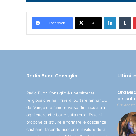
Player
LinkedIn
Tumblr
Facebook
X
Radio Buon Consiglio
Ultimi 
Ora Med
Radio Buon Consiglio è un’emittente
del salt
religiosa che ha il fine di portare l’annuncio
8 Agosto
del Vangelo e l’amore verso l’Immacolata in
ogni cuore che batte sulla terra. Essa si
propone di istruire e formare le coscienze
cristiane, facendo riscoprire il valore della