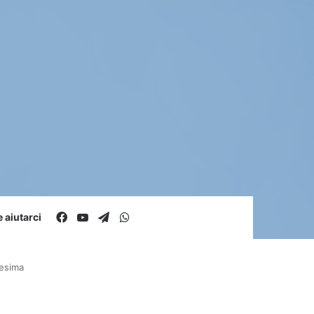
Facebook
You Tube
Telegram
WhatsApp
aiutarci
resima