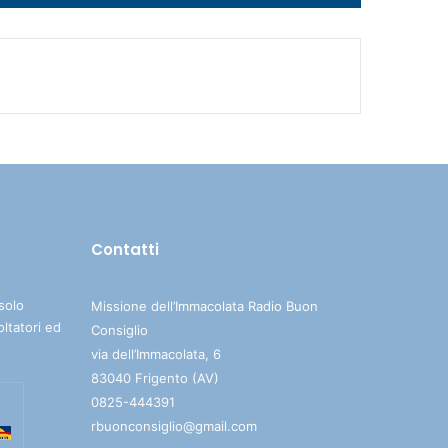
i
tasti
freccia
su/giù
per
aumentare
o
diminuire
il
volume.
Contatti
solo
Missione dell’Immacolata Radio Buon
oltatori ed
Consiglio
via dell’Immacolata, 6
83040 Frigento (AV)
0825-444391
rbuonconsiglio@gmail.com