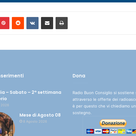
Pinterest
Reddit
VKontakte
Condividi via mail
Stampa
inserimenti
Dona
ia – Sabato – 2° settimana
Radio Buon Consiglio si sostiene 
erio
attraverso le offerte dei radioasc
 2026
è per questo che vi chiediamo un
sostegno.
Mese di Agosto 08
8 Agosto 2026