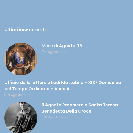
Ultimi inserimenti
Mese di Agosto 09
9 Agosto 2026
Ufficio delle letture e Lodi Mattutine – XIX° Domenica
del Tempo Ordinario – Anno A
9 Agosto 2026
9 Agosto Preghiera a Santa Teresa
Benedetta Della Croce
9 Agosto 2026