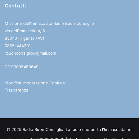
Contatti
Missione dell’Immacolata Radio Buon Consiglio
via dell’Immacolata, 6
83040 Frigento (AV)
0825-444391
rbuonconsiglio@gmail.com
CF 90005450649
Modifica impostazione Cookies
Trasparenza
© 2025 Radio Buon Consiglio. La radio che porta l'Immacolata nel