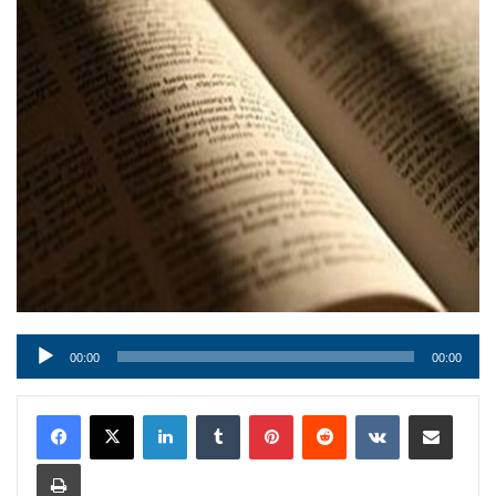
Audio
00:00
00:00
Player
LinkedIn
Tumblr
Pinterest
Reddit
VKontakte
Condividi via mail
Stampa