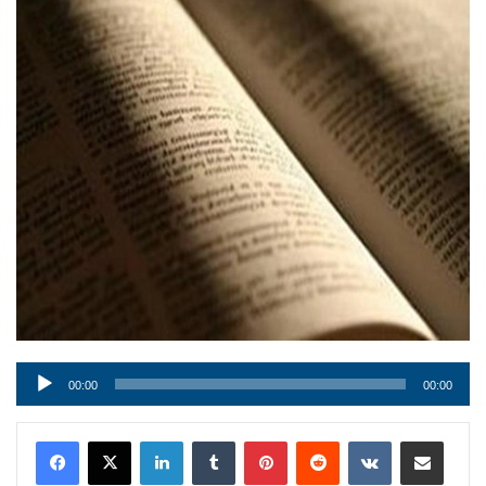
Audio
00:00
00:00
Player
LinkedIn
Tumblr
Pinterest
Reddit
VKontakte
Condividi via mail