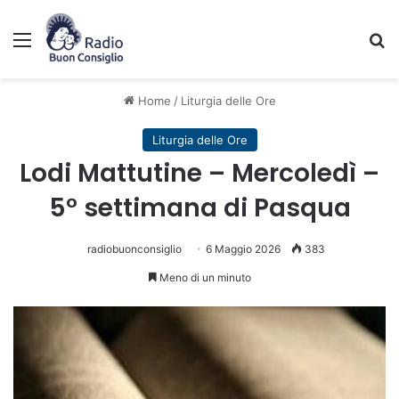
Menu
C
Home
/
Liturgia delle Ore
Liturgia delle Ore
Lodi Mattutine – Mercoledì –
5° settimana di Pasqua
radiobuonconsiglio
6 Maggio 2026
383
Meno di un minuto