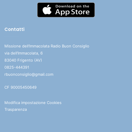
Contatti
Missione dell’Immacolata Radio Buon Consiglio
via dell’Immacolata, 6
83040 Frigento (AV)
0825-444391
rbuonconsiglio@gmail.com
CF 90005450649
Modifica impostazione Cookies
Trasparenza