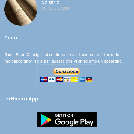
Salterio
6 Agosto 2026
Dona
Radio Buon Consiglio si sostiene solo attraverso le offerte dei
radioascoltatori ed è per questo che vi chiediamo un sostegno.
La Nostra App