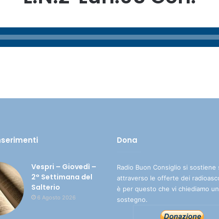
inserimenti
Dona
Vespri – Giovedì –
Radio Buon Consiglio si sostiene 
2° Settimana del
attraverso le offerte dei radioasc
Salterio
è per questo che vi chiediamo un
6 Agosto 2026
sostegno.