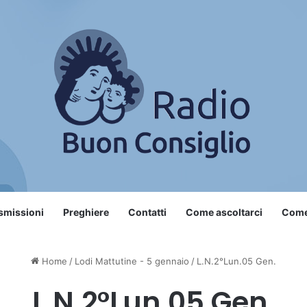
smissioni
Preghiere
Contatti
Come ascoltarci
Come 
Home
/
Lodi Mattutine - 5 gennaio
/
L.N.2°Lun.05 Gen.
L.N.2°Lun.05 Gen.