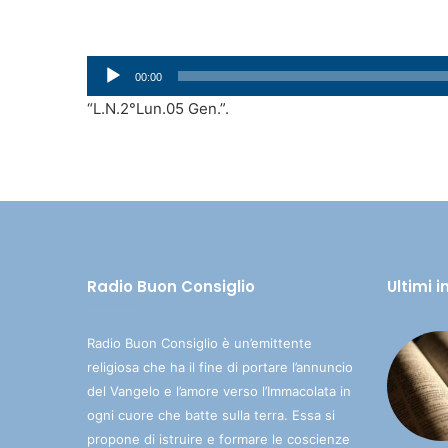
Audio
00:00
Player
“L.N.2°Lun.05 Gen.”.
Radio Buon Consiglio
Ultimi 
Radio Buon Consiglio è un’emittente
religiosa che ha il fine di portare l’annuncio
del Vangelo e l’amore verso l’Immacolata in
ogni cuore che batte sulla terra. Essa si
propone di istruire e formare le coscienze