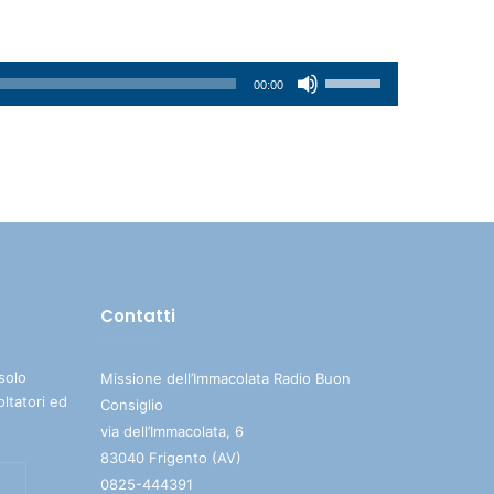
Usa
00:00
i
tasti
freccia
su/giù
per
aumentare
o
diminuire
Contatti
il
volume.
solo
Missione dell’Immacolata Radio Buon
oltatori ed
Consiglio
via dell’Immacolata, 6
83040 Frigento (AV)
0825-444391