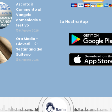
Ascolta il
Commento al
Vangelo
domenicale e
La Nostra App
festivo
6 Agosto 2026
Ora Media –
Giovedì – 2°
Settimana del
Salterio
6 Agosto 2026
olata nel tuo cuore - CF 90005450649 |
Cookie e Privacy
| Credits:
Digif