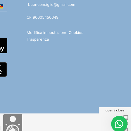
rbuonconsiglio@gmail.com
CF 90005450649
Modifica impostazione Cookies
Trasparenza
open / close
e
Facebook
You
Telegram
WhatsApp