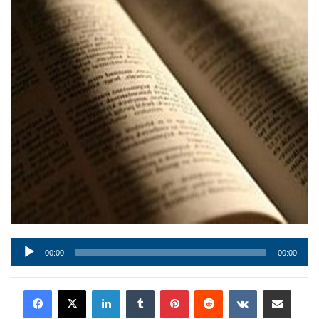
Audio
00:00
00:00
Player
LinkedIn
Tumblr
Pinterest
Reddit
VKontakte
Condividi via mail