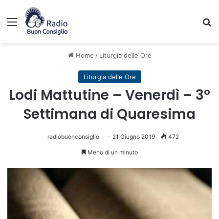
Menu
C
Home
/
Liturgia delle Ore
Liturgia delle Ore
Lodi Mattutine – Venerdì – 3°
Settimana di Quaresima
radiobuonconsiglio
21 Giugno 2019
472
Meno di un minuto