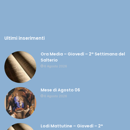
Ultimi inserimenti
Ora Media – Giovedì – 2° Settimana del
Salterio
6 Agosto 2026
Mese di Agosto 06
6 Agosto 2026
Lodi Mattutine – Giovedì – 2°