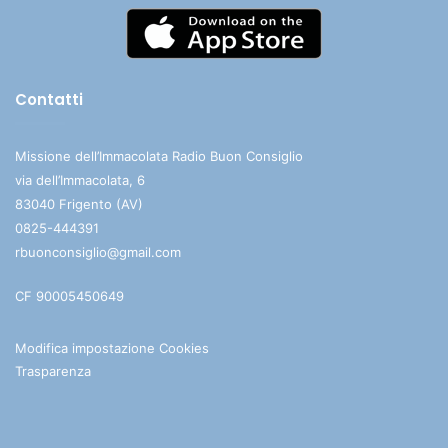
Contatti
Missione dell’Immacolata Radio Buon Consiglio
via dell’Immacolata, 6
83040 Frigento (AV)
0825-444391
rbuonconsiglio@gmail.com
CF 90005450649
Modifica impostazione Cookies
Trasparenza