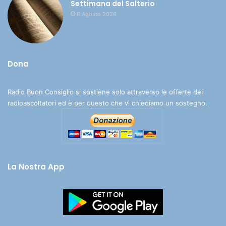
Settimana del Salterio
6 Agosto 2026
Dona
Radio Buon Consiglio si sostiene solo attraverso le offerte dei
radioascoltatori ed è per questo che vi chiediamo un sostegno.
La Nostra App