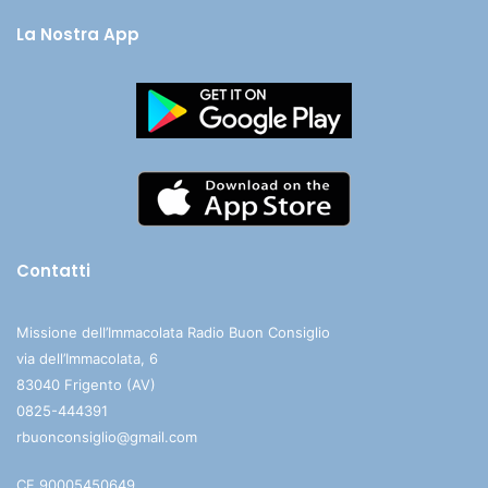
La Nostra App
Contatti
Missione dell’Immacolata Radio Buon Consiglio
via dell’Immacolata, 6
83040 Frigento (AV)
0825-444391
rbuonconsiglio@gmail.com
CF 90005450649