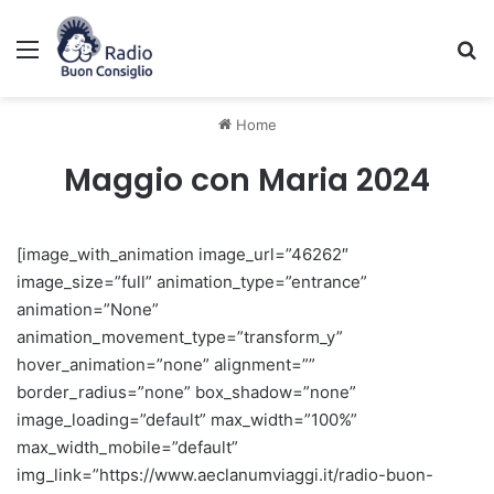
Menu
C
Home
Maggio con Maria 2024
[image_with_animation image_url=”46262″
image_size=”full” animation_type=”entrance”
animation=”None”
animation_movement_type=”transform_y”
hover_animation=”none” alignment=””
border_radius=”none” box_shadow=”none”
image_loading=”default” max_width=”100%”
max_width_mobile=”default”
img_link=”https://www.aeclanumviaggi.it/radio-buon-