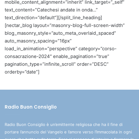
mobile_content_alignment=”inherit” link_target=”_self”
text_content=”Catechesi andate in onda…”
text_direction=”default”][/split_line_heading]
[nectar_blog layout=”masonry-blog-full-screen-width”
blog_masonry_style=”auto_meta_overlaid_spaced”
auto_masonry_spacing=”16px”
load_in_animation=”perspective” category=”corso-
consacrazione-2024″ enable_pagination=”true”
pagination_type=”infinite_scroll” order=”DESC”
orderby=”date”]
Radio Buon Consiglio
Radio Buon Consiglio è un’emittente religiosa che ha il fine di
portare l’annuncio del Vangelo e l’amore verso l’Immacolata in ogni