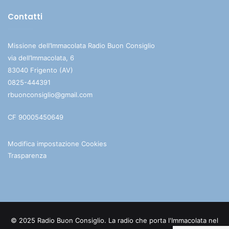
Contatti
Missione dell’Immacolata Radio Buon Consiglio
via dell’Immacolata, 6
83040 Frigento (AV)
0825-444391
rbuonconsiglio@gmail.com
CF 90005450649
Modifica impostazione Cookies
Trasparenza
© 2025 Radio Buon Consiglio. La radio che porta l'Immacolata nel