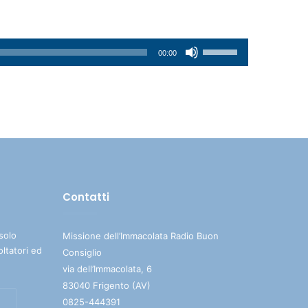
Usa
00:00
i
tasti
freccia
su/giù
per
aumentare
o
diminuire
Contatti
il
volume.
solo
Missione dell’Immacolata Radio Buon
oltatori ed
Consiglio
via dell’Immacolata, 6
83040 Frigento (AV)
0825-444391