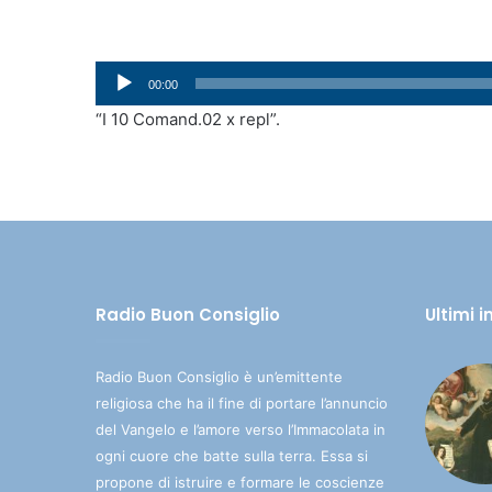
Audio
00:00
Player
“I 10 Comand.02 x repl”.
Radio Buon Consiglio
Ultimi 
Radio Buon Consiglio è un’emittente
religiosa che ha il fine di portare l’annuncio
del Vangelo e l’amore verso l’Immacolata in
ogni cuore che batte sulla terra. Essa si
propone di istruire e formare le coscienze