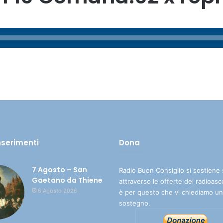
inserimenti
Dona
7 Agosto – San
Radio Buon Consiglio si sostiene 
Gaetano da Thiene
attraverso le offerte dei radioasc
6 Agosto 2026
è per questo che vi chiediamo un
sostegno.