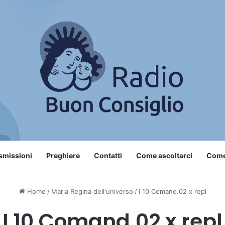
smissioni
Preghiere
Contatti
Come ascoltarci
Come 
Home
/
Maria Regina dell'universo
/
I 10 Comand.02 x repl
I 10 Comand.02 x repl