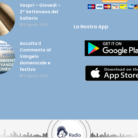
Vespri – Giovedì –
2° Settimana del
Salterio
6 Agosto 2026
La Nostra App
Ascolta il
Commento al
Vangelo
domenicale e
festivo
6 Agosto 2026
olata nel tuo cuore - CF 90005450649 |
Cookie e Privacy
| Credits:
Digif