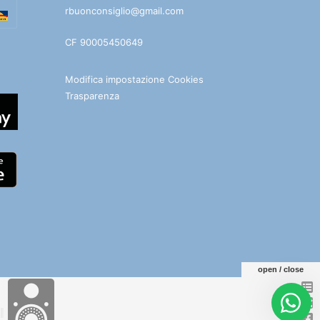
rbuonconsiglio@gmail.com
CF 90005450649
Modifica impostazione Cookies
Trasparenza
open / close
e
Facebook
You
Telegram
WhatsApp