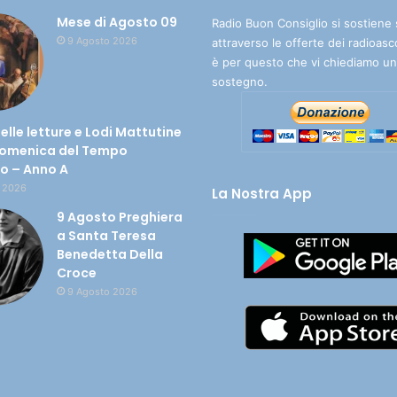
Mese di Agosto 09
Radio Buon Consiglio si sostiene 
9 Agosto 2026
attraverso le offerte dei radioasc
è per questo che vi chiediamo un
sostegno.
delle letture e Lodi Mattutine
Domenica del Tempo
io – Anno A
 2026
La Nostra App
9 Agosto Preghiera
a Santa Teresa
Benedetta Della
Croce
9 Agosto 2026