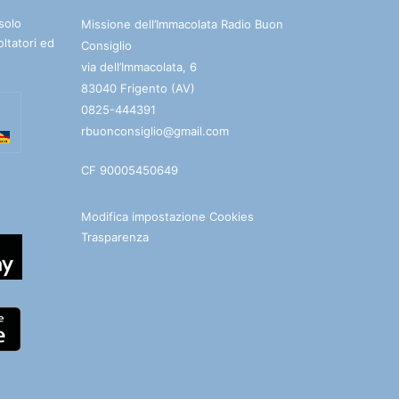
solo
Missione dell’Immacolata Radio Buon
oltatori ed
Consiglio
via dell’Immacolata, 6
83040 Frigento (AV)
0825-444391
rbuonconsiglio@gmail.com
CF 90005450649
Modifica impostazione Cookies
Trasparenza