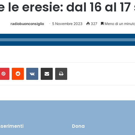
 le eresie: dal 16 al 17
radiobuonconsiglio
5 Novembre 2023
327
Meno di un minut
Pinterest
Reddit
VKontakte
Condividi via mail
Stampa
inserimenti
Dona