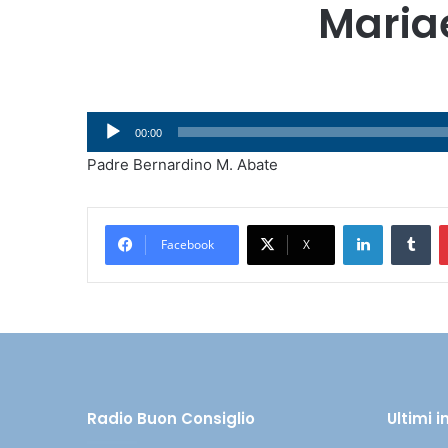
Mariae
Audio
00:00
Player
Padre Bernardino M. Abate
LinkedIn
Tumblr
Facebook
X
Radio Buon Consiglio
Ultimi 