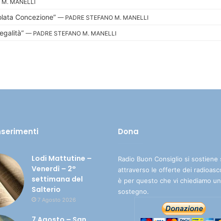
 M. MANELLI
olata Concezione”
— PADRE STEFANO M. MANELLI
egalità”
— PADRE STEFANO M. MANELLI
inserimenti
Dona
Lodi Mattutine –
Radio Buon Consiglio si sostiene 
Venerdì – 2°
attraverso le offerte dei radioasc
settimana del
è per questo che vi chiediamo un
Salterio
sostegno.
7 Agosto 2026
7 Agosto – San