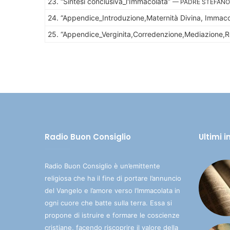
23.
“Sintesi conclusiva_l'Immacolata”
— PADRE STEFANO
24.
“Appendice_Introduzione,Maternità Divina, Immac
25.
“Appendice_Verginita,Corredenzione,Mediazione,R
Radio Buon Consiglio
Ultimi 
Radio Buon Consiglio è un’emittente
religiosa che ha il fine di portare l’annuncio
del Vangelo e l’amore verso l’Immacolata in
ogni cuore che batte sulla terra. Essa si
propone di istruire e formare le coscienze
cristiane, facendo riscoprire il valore della