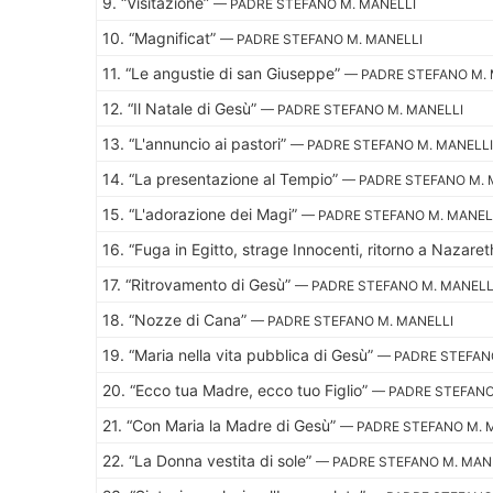
9.
“Visitazione”
— PADRE STEFANO M. MANELLI
10.
“Magnificat”
— PADRE STEFANO M. MANELLI
11.
“Le angustie di san Giuseppe”
— PADRE STEFANO M. 
12.
“Il Natale di Gesù”
— PADRE STEFANO M. MANELLI
13.
“L'annuncio ai pastori”
— PADRE STEFANO M. MANELLI
14.
“La presentazione al Tempio”
— PADRE STEFANO M. 
15.
“L'adorazione dei Magi”
— PADRE STEFANO M. MANEL
16.
“Fuga in Egitto, strage Innocenti, ritorno a Nazare
17.
“Ritrovamento di Gesù”
— PADRE STEFANO M. MANELL
18.
“Nozze di Cana”
— PADRE STEFANO M. MANELLI
19.
“Maria nella vita pubblica di Gesù”
— PADRE STEFAN
20.
“Ecco tua Madre, ecco tuo Figlio”
— PADRE STEFANO
21.
“Con Maria la Madre di Gesù”
— PADRE STEFANO M. 
22.
“La Donna vestita di sole”
— PADRE STEFANO M. MAN