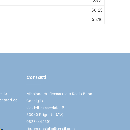
22:21
50:23
55:10
Contatti
solo
Missione dell’Immacolata Radio Buon
oltatori ed
Consiglio
via dell’Immacolata, 6
83040 Frigento (AV)
0825-444391
rbuonconsiglio@gmail.com