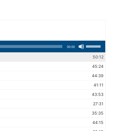
Usa
00:00
i
tasti
50:12
freccia
45:24
su/giù
per
44:39
aumentare
41:11
o
diminuire
43:53
il
27:31
volume.
35:35
44:15