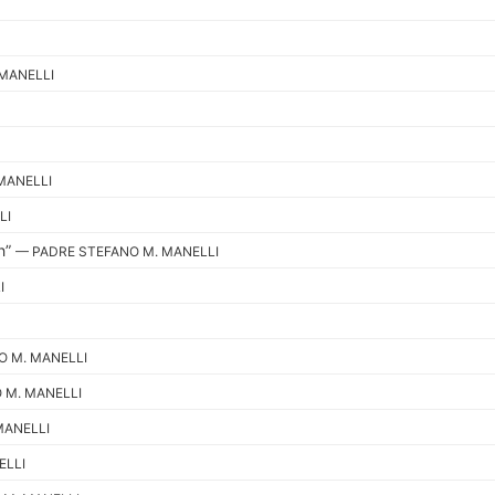
MANELLI
MANELLI
LI
th”
— PADRE STEFANO M. MANELLI
I
O M. MANELLI
 M. MANELLI
MANELLI
ELLI