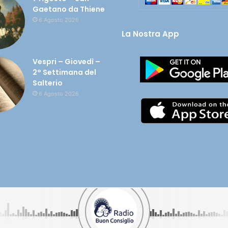
Gaetano da Thiene
6 Agosto 2026
La Nostra App
Vespri – Giovedì –
2° Settimana del
Salterio
6 Agosto 2026
olata nel tuo cuore - CF 90005450649 |
Cookie e Privacy
| Credits:
Digif