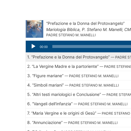
“Prefazione e la Donna del Protovangelo”
Mariologia Biblica, P. Stefano M. Manelli; C
PADRE STEFANO M. MANELLI
Audio
00:00
Player
1.
“Prefazione e la Donna del Protovangelo”
— PADRE S
2.
“La Vergine Madre e la partoriente”
— PADRE STEFANO
3.
“Figure mariane”
— PADRE STEFANO M. MANELLI
4.
“Simboli mariani”
— PADRE STEFANO M. MANELLI
5.
“Altri testi mariologici e Conclusione”
— PADRE STEFA
6.
“Vangeli dell'infanzia”
— PADRE STEFANO M. MANELLI
7.
“Maria Vergine e le origini di Gesù”
— PADRE STEFANO 
8.
“Annunciazione”
— PADRE STEFANO M. MANELLI