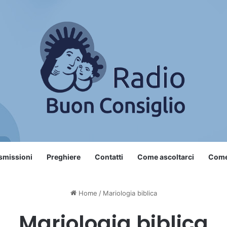
smissioni
Preghiere
Contatti
Come ascoltarci
Come 
Home
/
Mariologia biblica
Mariologia biblica