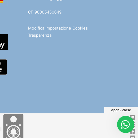
CF 90005450649
Modifica impostazione Cookies
Trasparenza
open / close
e
Facebook
You
Telegram
WhatsApp