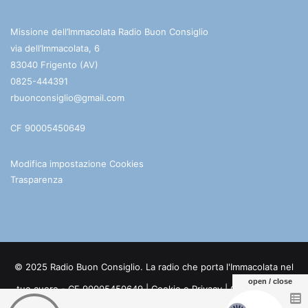
Missione dell’Immacolata Radio Buon Consiglio
via dell’Immacolata, 6
83040 Frigento (AV)
0825-444391
rbuonconsiglio@gmail.com
CF 90005450649
Modifica impostazione Cookies
Trasparenza
© 2025 Radio Buon Consiglio. La radio che porta l'Immacolata nel
open / close
tuo cuore - CF 90005450649 |
Cookie e Privacy
| Credits:
Digife