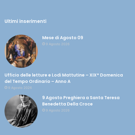
Ultimi inserimenti
Mese di Agosto 09
9 Agosto 2026
Ufficio delle letture e Lodi Mattutine – XIX° Domenica
del Tempo Ordinario – Anno A
9 Agosto 2026
9 Agosto Preghiera a Santa Teresa
Benedetta Della Croce
9 Agosto 2026