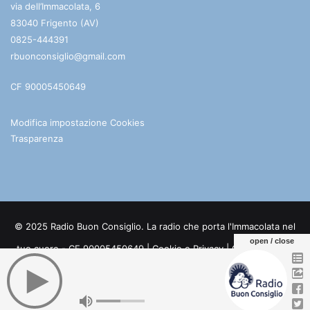
via dell’Immacolata, 6
83040 Frigento (AV)
0825-444391
rbuonconsiglio@gmail.com
CF 90005450649
Modifica impostazione Cookies
Trasparenza
© 2025 Radio Buon Consiglio. La radio che porta l'Immacolata nel
open / close
tuo cuore - CF 90005450649 |
Cookie e Privacy
| Credits:
Digife
Facebook
You
Telegram
WhatsApp