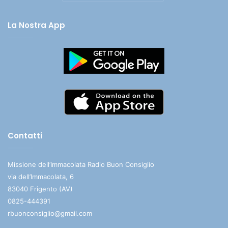
La Nostra App
Contatti
Missione dell’Immacolata Radio Buon Consiglio
via dell’Immacolata, 6
83040 Frigento (AV)
0825-444391
rbuonconsiglio@gmail.com