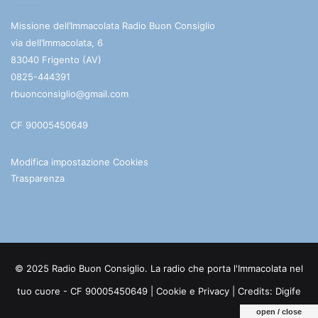
Missione dell’Immacolata Radio Buon Consiglio
via dell’Immacolata, 6
83040 Frigento (AV)
0825-444391
rbuonconsiglio@gmail.com
CF 90005450649
Modifica impostazione Cookies
Trasparenza
© 2025 Radio Buon Consiglio. La radio che porta l'Immacolata nel
tuo cuore - CF 90005450649 |
Cookie e Privacy
| Credits:
Digife
open / close