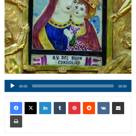
Audio
00:00
00:00
Player
LinkedIn
Tumblr
Pinterest
Reddit
VKontakte
Condividi via mail
Stampa