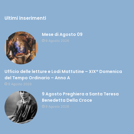
Ultimi inserimenti
Mese di Agosto 09
9 Agosto 2026
Ufficio delle letture e Lodi Mattutine – XIX° Domenica
del Tempo Ordinario – Anno A
9 Agosto 2026
9 Agosto Preghiera a Santa Teresa
Benedetta Della Croce
9 Agosto 2026