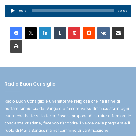
Audio
00:00
00:00
Player
LinkedIn
Tumblr
Pinterest
Reddit
VKontakte
Condividi via mail
Stampa
Radio Buon Consiglio
Radio Buon Consiglio è un’emittente religiosa che ha il fine di
portare l’annuncio del Vangelo e l’amore verso l’Immacolata in ogni
cuore che batte sulla terra. Essa si propone di istruire e formare le
coscienze cristiane, facendo riscoprire il valore della preghiera e il
ruolo di Maria Santissima nel cammino di santificazione.