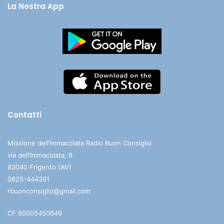
La Nostra App
Contatti
Missione dell’Immacolata Radio Buon Consiglio
via dell’Immacolata, 6
83040 Frigento (AV)
0825-444391
rbuonconsiglio@gmail.com
CF 90005450649