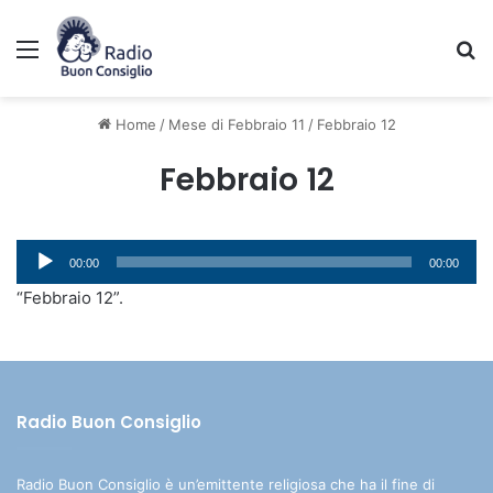
Menu
C
Home
/
Mese di Febbraio 11
/
Febbraio 12
Febbraio 12
Audio
00:00
00:00
Player
“Febbraio 12”.
Radio Buon Consiglio
Radio Buon Consiglio è un’emittente religiosa che ha il fine di