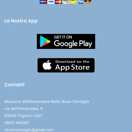
La Nostra App
Contatti
Missione dell’Immacolata Radio Buon Consiglio
via dell’Immacolata, 6
83040 Frigento (AV)
0825-444391
rbuonconsiglio@gmail.com