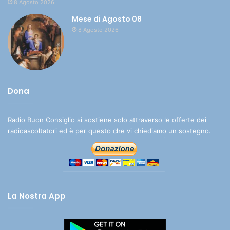
8 Agosto 2026
Mese di Agosto 08
8 Agosto 2026
Dona
Radio Buon Consiglio si sostiene solo attraverso le offerte dei
radioascoltatori ed è per questo che vi chiediamo un sostegno.
La Nostra App