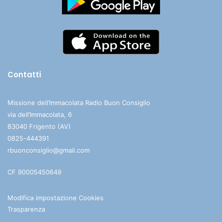
Contatti
Missione dell’Immacolata Radio Buon Consiglio
via dell’Immacolata, 6
83040 Frigento (AV)
0825-444391
rbuonconsiglio@gmail.com
CF 90005450649
Modifica impostazione Cookies
Trasparenza