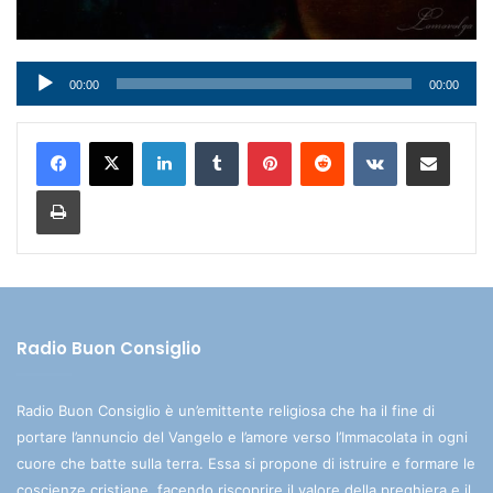
Audio
00:00
00:00
Player
LinkedIn
Tumblr
Pinterest
Reddit
VKontakte
Condividi via mail
Stampa
Radio Buon Consiglio
Radio Buon Consiglio è un’emittente religiosa che ha il fine di
portare l’annuncio del Vangelo e l’amore verso l’Immacolata in ogni
cuore che batte sulla terra. Essa si propone di istruire e formare le
coscienze cristiane, facendo riscoprire il valore della preghiera e il