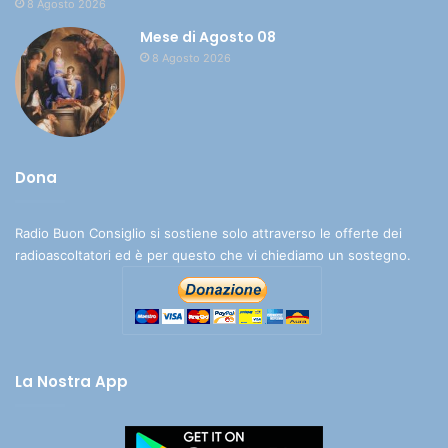
8 Agosto 2026
Mese di Agosto 08
8 Agosto 2026
Dona
Radio Buon Consiglio si sostiene solo attraverso le offerte dei
radioascoltatori ed è per questo che vi chiediamo un sostegno.
La Nostra App