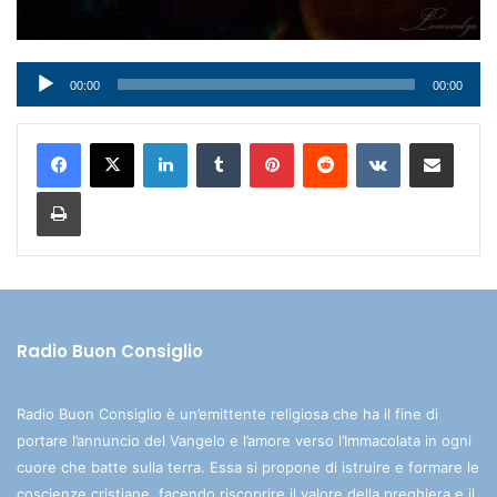
Audio
00:00
00:00
Player
LinkedIn
Tumblr
Pinterest
Reddit
VKontakte
Condividi via mail
Stampa
Radio Buon Consiglio
Radio Buon Consiglio è un’emittente religiosa che ha il fine di
portare l’annuncio del Vangelo e l’amore verso l’Immacolata in ogni
cuore che batte sulla terra. Essa si propone di istruire e formare le
coscienze cristiane, facendo riscoprire il valore della preghiera e il