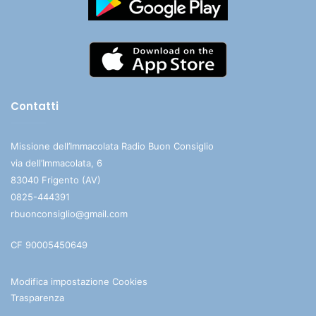
Contatti
Missione dell’Immacolata Radio Buon Consiglio
via dell’Immacolata, 6
83040 Frigento (AV)
0825-444391
rbuonconsiglio@gmail.com
CF 90005450649
Modifica impostazione Cookies
Trasparenza