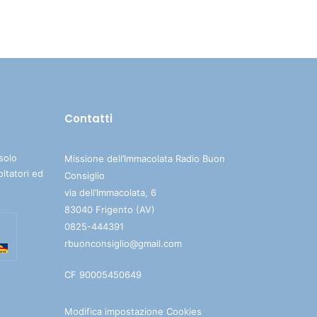
su/giù
per
aumentare
o
diminuire
il
Contatti
volume.
solo
Missione dell’Immacolata Radio Buon
oltatori ed
Consiglio
via dell’Immacolata, 6
83040 Frigento (AV)
0825-444391
rbuonconsiglio@gmail.com
CF 90005450649
Modifica impostazione Cookies