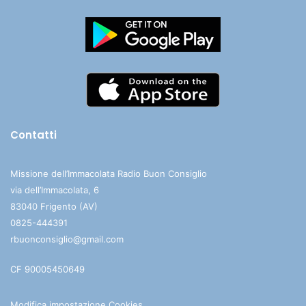
Contatti
Missione dell’Immacolata Radio Buon Consiglio
via dell’Immacolata, 6
83040 Frigento (AV)
0825-444391
rbuonconsiglio@gmail.com
CF 90005450649
Modifica impostazione Cookies