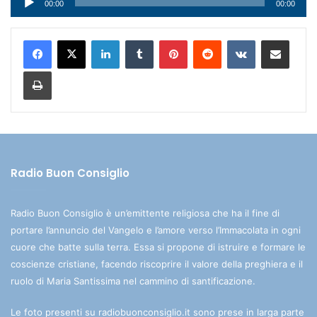
00:00
00:00
Player
LinkedIn
Tumblr
Pinterest
Reddit
VKontakte
Condividi via mail
Stampa
Radio Buon Consiglio
Radio Buon Consiglio è un’emittente religiosa che ha il fine di
portare l’annuncio del Vangelo e l’amore verso l’Immacolata in ogni
cuore che batte sulla terra. Essa si propone di istruire e formare le
coscienze cristiane, facendo riscoprire il valore della preghiera e il
ruolo di Maria Santissima nel cammino di santificazione.
Le foto presenti su radiobuonconsiglio.it sono prese in larga parte