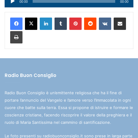
00:00
00:00
Player
LinkedIn
Tumblr
Pinterest
Reddit
VKontakte
Condividi via mail
Stampa
Radio Buon Consiglio
Radio Buon Consiglio è un’emittente religiosa che ha il fine di
portare l’annuncio del Vangelo e l’amore verso l’Immacolata in ogni
cuore che batte sulla terra. Essa si propone di istruire e formare le
coscienze cristiane, facendo riscoprire il valore della preghiera e il
ruolo di Maria Santissima nel cammino di santificazione.
Le foto presenti su radiobuonconsiglio.it sono prese in larga parte