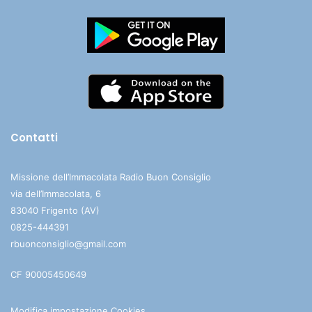
Contatti
Missione dell’Immacolata Radio Buon Consiglio
via dell’Immacolata, 6
83040 Frigento (AV)
0825-444391
rbuonconsiglio@gmail.com
CF 90005450649
Modifica impostazione Cookies