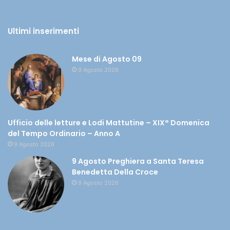
Ultimi inserimenti
Mese di Agosto 09
9 Agosto 2026
Ufficio delle letture e Lodi Mattutine – XIX° Domenica
del Tempo Ordinario – Anno A
9 Agosto 2026
9 Agosto Preghiera a Santa Teresa
Benedetta Della Croce
9 Agosto 2026