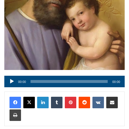
Audio
00:00
00:00
Player
LinkedIn
Tumblr
Pinterest
Reddit
VKontakte
Condividi via mail
Stampa