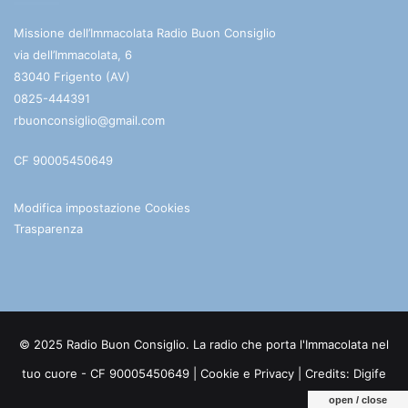
Missione dell’Immacolata Radio Buon Consiglio
via dell’Immacolata, 6
83040 Frigento (AV)
0825-444391
rbuonconsiglio@gmail.com
CF 90005450649
Modifica impostazione Cookies
Trasparenza
© 2025 Radio Buon Consiglio. La radio che porta l'Immacolata nel
tuo cuore - CF 90005450649 |
Cookie e Privacy
| Credits:
Digife
open / close