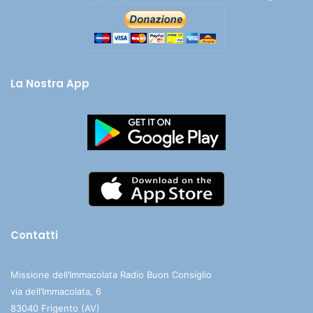
La Nostra App
Contatti
Missione dell’Immacolata Radio Buon Consiglio
via dell’Immacolata, 6
83040 Frigento (AV)