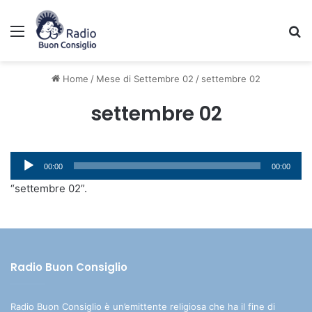
Menu
C
Home
/
Mese di Settembre 02
/
settembre 02
settembre 02
Audio
00:00
00:00
Player
“settembre 02”.
Radio Buon Consiglio
Radio Buon Consiglio è un’emittente religiosa che ha il fine di