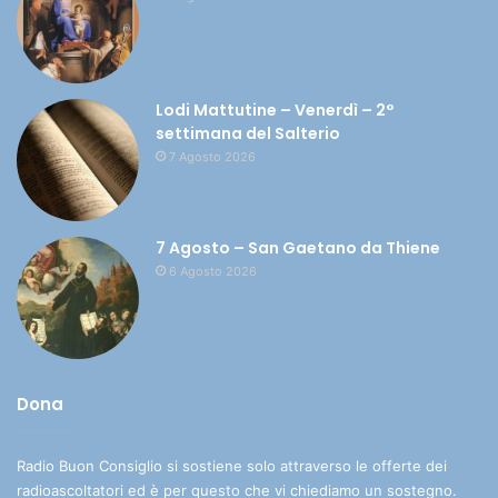
Lodi Mattutine – Venerdì – 2°
settimana del Salterio
7 Agosto 2026
7 Agosto – San Gaetano da Thiene
6 Agosto 2026
Dona
Radio Buon Consiglio si sostiene solo attraverso le offerte dei
radioascoltatori ed è per questo che vi chiediamo un sostegno.