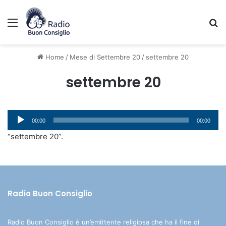
Menu
C
Home
/
Mese di Settembre 20
/
settembre 20
settembre 20
Audio
00:00
00:00
Player
“settembre 20”.
Radio Buon Consiglio
Radio Buon Consiglio è un’emittente religiosa che ha il fine di