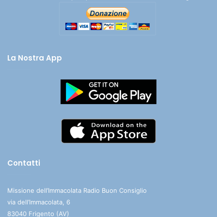
La Nostra App
Contatti
Missione dell’Immacolata Radio Buon Consiglio
via dell’Immacolata, 6
83040 Frigento (AV)