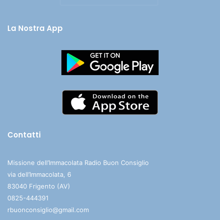
La Nostra App
Contatti
Missione dell’Immacolata Radio Buon Consiglio
via dell’Immacolata, 6
83040 Frigento (AV)
0825-444391
rbuonconsiglio@gmail.com