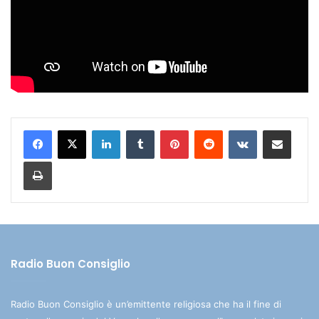
LinkedIn
Tumblr
Pinterest
Reddit
VKontakte
Condividi via mail
Stampa
Radio Buon Consiglio
Radio Buon Consiglio è un’emittente religiosa che ha il fine di