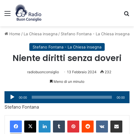
Menu
C
Home
/
La Chiesa insegna
/
Stefano Fontana - La Chiesa insegna
Stefano Fontana - La Chiesa insegna
Niente diritti senza doveri
radiobuonconsiglio
13 Febbraio 2024
232
Meno di un minuto
Audio
00:00
00:00
Player
Stefano Fontana
LinkedIn
Tumblr
Pinterest
Reddit
VKontakte
Condividi via mail
Stampa