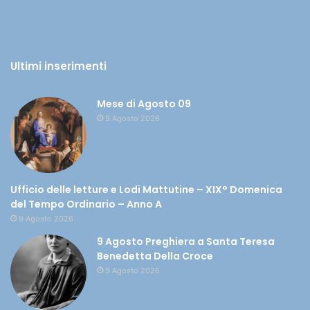
Ultimi inserimenti
Mese di Agosto 09
9 Agosto 2026
Ufficio delle letture e Lodi Mattutine – XIX° Domenica
del Tempo Ordinario – Anno A
9 Agosto 2026
9 Agosto Preghiera a Santa Teresa
Benedetta Della Croce
9 Agosto 2026