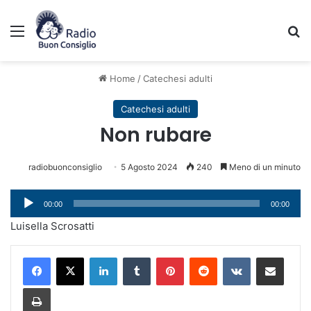
Menu
C
Home
/
Catechesi adulti
Catechesi adulti
Non rubare
radiobuonconsiglio
5 Agosto 2024
240
Meno di un minuto
Audio
00:00
00:00
Player
Luisella Scrosatti
LinkedIn
Tumblr
Pinterest
Reddit
VKontakte
Condividi via mail
Stampa