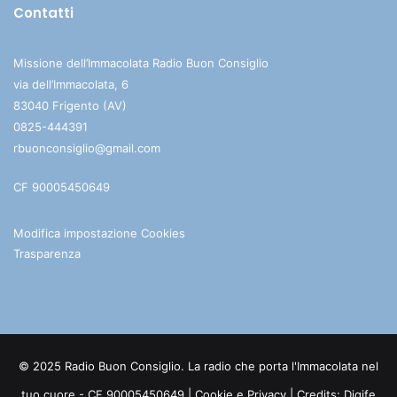
Contatti
Missione dell’Immacolata Radio Buon Consiglio
via dell’Immacolata, 6
83040 Frigento (AV)
0825-444391
rbuonconsiglio@gmail.com
CF 90005450649
Modifica impostazione Cookies
Trasparenza
© 2025 Radio Buon Consiglio. La radio che porta l'Immacolata nel
tuo cuore - CF 90005450649 |
Cookie e Privacy
| Credits:
Digife