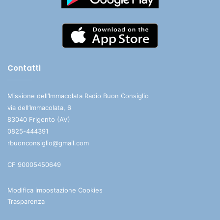
Contatti
Missione dell’Immacolata Radio Buon Consiglio
via dell’Immacolata, 6
83040 Frigento (AV)
0825-444391
rbuonconsiglio@gmail.com
CF 90005450649
Modifica impostazione Cookies
Trasparenza