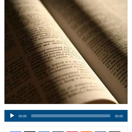
Audio
00:00
00:00
Player
LinkedIn
Tumblr
Pinterest
Reddit
VKontakte
Condividi via mail