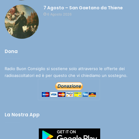
7 Agosto – San Gaetano da Thiene
6 Agosto 2026
Dona
Radio Buon Consiglio si sostiene solo attraverso le offerte dei
radioascoltatori ed è per questo che vi chiediamo un sostegno.
La Nostra App