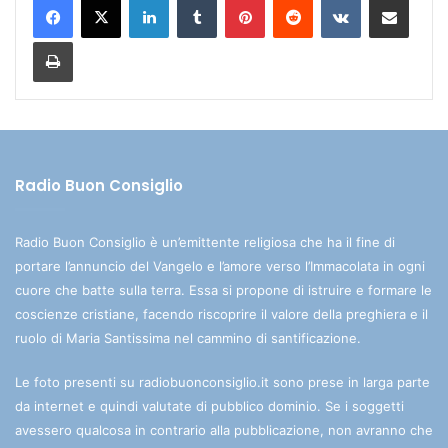
Stampa
Radio Buon Consiglio
Radio Buon Consiglio è un’emittente religiosa che ha il fine di
portare l’annuncio del Vangelo e l’amore verso l’Immacolata in ogni
cuore che batte sulla terra. Essa si propone di istruire e formare le
coscienze cristiane, facendo riscoprire il valore della preghiera e il
ruolo di Maria Santissima nel cammino di santificazione.
Le foto presenti su radiobuonconsiglio.it sono prese in larga parte
da internet e quindi valutate di pubblico dominio. Se i soggetti
avessero qualcosa in contrario alla pubblicazione, non avranno che