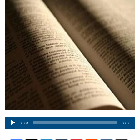
Audio
00:00
00:00
Player
LinkedIn
Tumblr
Pinterest
Reddit
VKontakte
Condividi via mail