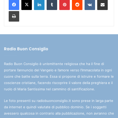
Stampa
Radio Buon Consiglio
Radio Buon Consiglio è un’emittente religiosa che ha il fine di
portare l’annuncio del Vangelo e l’amore verso l’Immacolata in ogni
cuore che batte sulla terra. Essa si propone di istruire e formare le
coscienze cristiane, facendo riscoprire il valore della preghiera e il
ruolo di Maria Santissima nel cammino di santificazione.
Le foto presenti su radiobuonconsiglio.it sono prese in larga parte
da internet e quindi valutate di pubblico dominio. Se i soggetti
avessero qualcosa in contrario alla pubblicazione, non avranno che