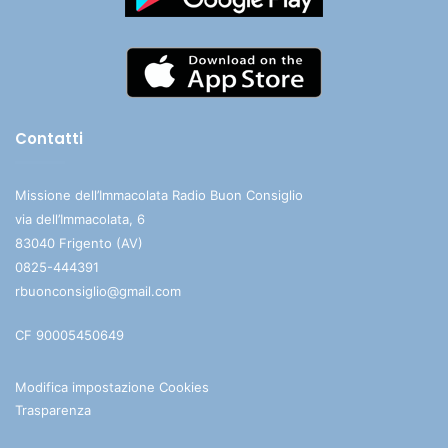
Contatti
Missione dell’Immacolata Radio Buon Consiglio
via dell’Immacolata, 6
83040 Frigento (AV)
0825-444391
rbuonconsiglio@gmail.com
CF 90005450649
Modifica impostazione Cookies
Trasparenza