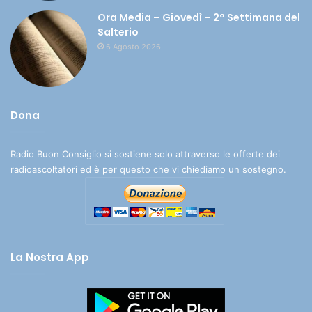
Ora Media – Giovedì – 2° Settimana del
Salterio
6 Agosto 2026
Dona
Radio Buon Consiglio si sostiene solo attraverso le offerte dei
radioascoltatori ed è per questo che vi chiediamo un sostegno.
La Nostra App