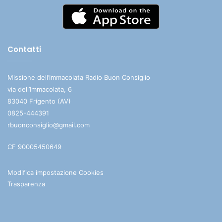
Contatti
Missione dell’Immacolata Radio Buon Consiglio
via dell’Immacolata, 6
83040 Frigento (AV)
0825-444391
rbuonconsiglio@gmail.com
CF 90005450649
Modifica impostazione Cookies
Trasparenza