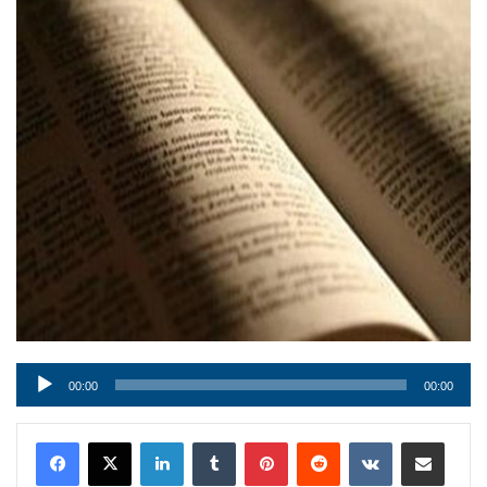
Audio
00:00
00:00
Player
LinkedIn
Tumblr
Pinterest
Reddit
VKontakte
Condividi via mail