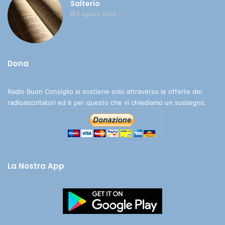
Salterio
6 Agosto 2026
Dona
Radio Buon Consiglio si sostiene solo attraverso le offerte dei
radioascoltatori ed è per questo che vi chiediamo un sostegno.
La Nostra App