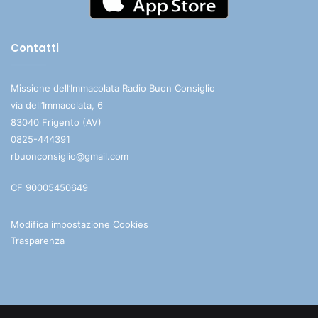
Contatti
Missione dell’Immacolata Radio Buon Consiglio
via dell’Immacolata, 6
83040 Frigento (AV)
0825-444391
rbuonconsiglio@gmail.com
CF 90005450649
Modifica impostazione Cookies
Trasparenza