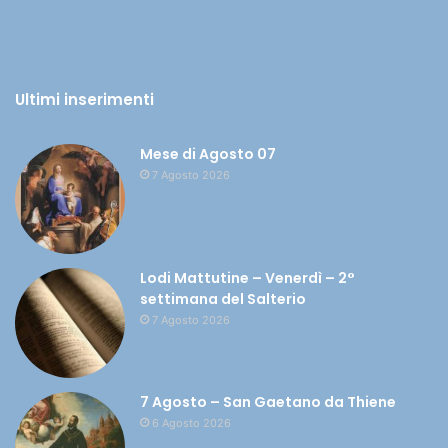
Ultimi inserimenti
Mese di Agosto 07
7 Agosto 2026
Lodi Mattutine – Venerdì – 2°
settimana del Salterio
7 Agosto 2026
7 Agosto – San Gaetano da Thiene
6 Agosto 2026