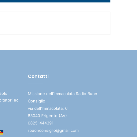
i
tasti
freccia
su/giù
per
aumentare
o
diminuire
il
volume.
Contatti
solo
Missione dell’Immacolata Radio Buon
oltatori ed
Consiglio
via dell’Immacolata, 6
83040 Frigento (AV)
0825-444391
rbuonconsiglio@gmail.com