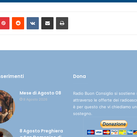
Pinterest
Reddit
VKontakte
Condividi via mail
Stampa
inserimenti
Dona
Mese di Agosto 08
Radio Buon Consiglio si sostiene 
8 Agosto 2026
attraverso le offerte dei radioasc
è per questo che vi chiediamo un
sostegno.
8 Agosto Preghiera