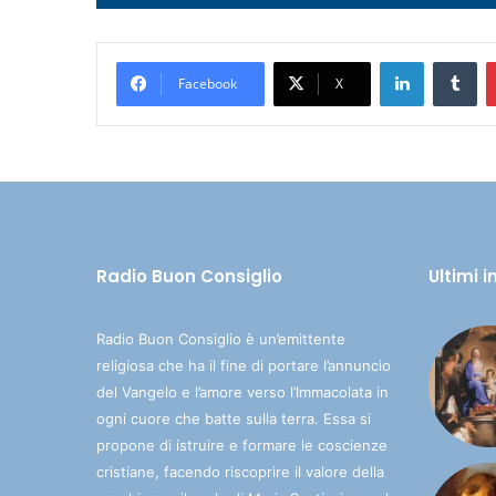
Player
LinkedIn
Tumblr
Facebook
X
Radio Buon Consiglio
Ultimi 
Radio Buon Consiglio è un’emittente
religiosa che ha il fine di portare l’annuncio
del Vangelo e l’amore verso l’Immacolata in
ogni cuore che batte sulla terra. Essa si
propone di istruire e formare le coscienze
cristiane, facendo riscoprire il valore della