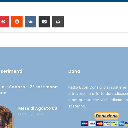
Pinterest
Reddit
VKontakte
Condividi via mail
Stampa
inserimenti
Dona
ia – Sabato – 2° settimana
Radio Buon Consiglio si sostiene 
erio
attraverso le offerte dei radioasc
 2026
è per questo che vi chiediamo un
sostegno.
Mese di Agosto 08
8 Agosto 2026