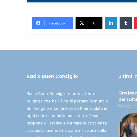
Player
LinkedIn
Tumblr
Facebook
X
Radio Buon Consiglio
Ultimi 
Ora Med
Radio Buon Consiglio è un’emittente
del salt
religiosa che ha il fine di portare l’annuncio
8 Agosto
del Vangelo e l’amore verso l’Immacolata in
ogni cuore che batte sulla terra. Essa si
propone di istruire e formare le coscienze
cristiane, facendo riscoprire il valore della