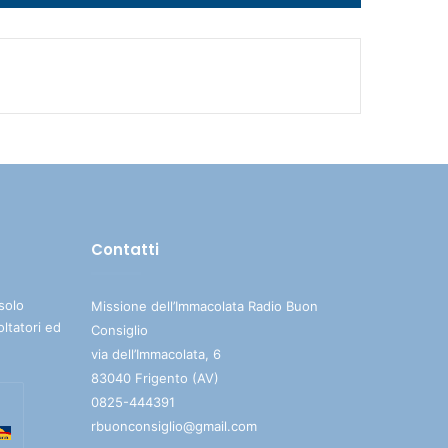
i
tasti
freccia
su/giù
per
aumentare
o
diminuire
il
volume.
Contatti
solo
Missione dell’Immacolata Radio Buon
oltatori ed
Consiglio
via dell’Immacolata, 6
83040 Frigento (AV)
0825-444391
rbuonconsiglio@gmail.com