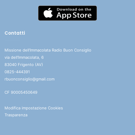
Contatti
Missione dell’Immacolata Radio Buon Consiglio
via dell’Immacolata, 6
83040 Frigento (AV)
0825-444391
rbuonconsiglio@gmail.com
CF 90005450649
Modifica impostazione Cookies
Trasparenza