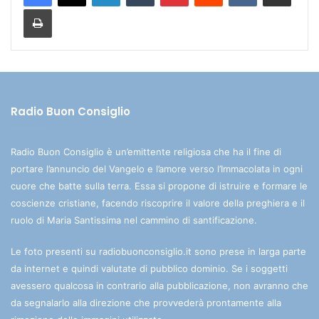
Stampa
Radio Buon Consiglio
Radio Buon Consiglio è un’emittente religiosa che ha il fine di
portare l’annuncio del Vangelo e l’amore verso l’Immacolata in ogni
cuore che batte sulla terra. Essa si propone di istruire e formare le
coscienze cristiane, facendo riscoprire il valore della preghiera e il
ruolo di Maria Santissima nel cammino di santificazione.
Le foto presenti su radiobuonconsiglio.it sono prese in larga parte
da internet e quindi valutate di pubblico dominio. Se i soggetti
avessero qualcosa in contrario alla pubblicazione, non avranno che
da segnalarlo alla direzione che provvederà prontamente alla