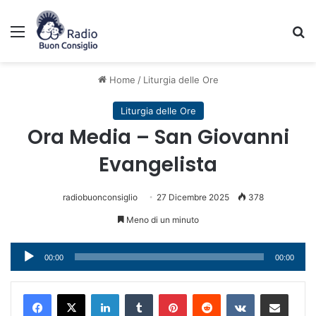
Menu
C
Home
/
Liturgia delle Ore
Liturgia delle Ore
Ora Media – San Giovanni
Evangelista
radiobuonconsiglio
27 Dicembre 2025
378
Meno di un minuto
Audio
00:00
00:00
Player
LinkedIn
Tumblr
Pinterest
Reddit
VKontakte
Condividi via mail