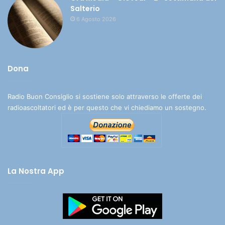
Salterio
6 Agosto 2026
Dona
Radio Buon Consiglio si sostiene solo attraverso le offerte dei
radioascoltatori ed è per questo che vi chiediamo un sostegno.
La Nostra App