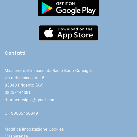
Contatti
Missione dell’Immacolata Radio Buon Consiglio
via dell’Immacolata, 6
83040 Frigento (AV)
0825-444391
rbuonconsiglio@gmail.com
CF 90005450649
Modifica impostazione Cookies
Trasparenza