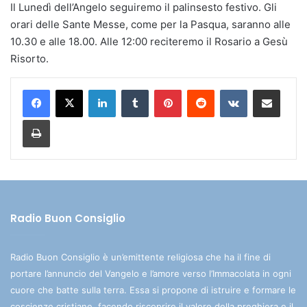
Il Lunedì dell’Angelo seguiremo il palinsesto festivo. Gli
orari delle Sante Messe, come per la Pasqua, saranno alle
10.30 e alle 18.00. Alle 12:00 reciteremo il Rosario a Gesù
Risorto.
LinkedIn
Tumblr
Pinterest
Reddit
VKontakte
Condividi via mail
Stampa
Radio Buon Consiglio
Radio Buon Consiglio è un’emittente religiosa che ha il fine di
portare l’annuncio del Vangelo e l’amore verso l’Immacolata in ogni
cuore che batte sulla terra. Essa si propone di istruire e formare le
coscienze cristiane, facendo riscoprire il valore della preghiera e il