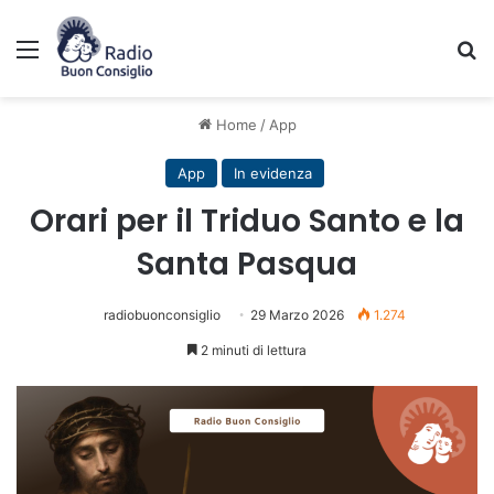
Menu
C
Home
/
App
App
In evidenza
Orari per il Triduo Santo e la
Santa Pasqua
radiobuonconsiglio
29 Marzo 2026
1.274
2 minuti di lettura