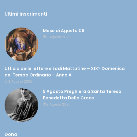
Ultimi inserimenti
Mese di Agosto 09
9 Agosto 2026
Ufficio delle letture e Lodi Mattutine – XIX° Domenica
del Tempo Ordinario – Anno A
9 Agosto 2026
9 Agosto Preghiera a Santa Teresa
Benedetta Della Croce
9 Agosto 2026
Dona