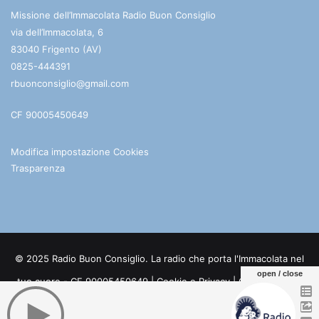
Missione dell’Immacolata Radio Buon Consiglio
via dell’Immacolata, 6
83040 Frigento (AV)
0825-444391
rbuonconsiglio@gmail.com
CF 90005450649
Modifica impostazione Cookies
Trasparenza
© 2025 Radio Buon Consiglio. La radio che porta l'Immacolata nel
open / close
tuo cuore - CF 90005450649 |
Cookie e Privacy
| Credits:
Digife
Facebook
You
Telegram
WhatsApp