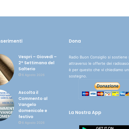
inserimenti
Dona
Vespri – Giovedì –
Radio Buon Consiglio si sostiene 
2° Settimana del
attraverso le offerte dei radioasc
Salterio
è per questo che vi chiediamo un
6 Agosto 2026
sostegno.
Ascolta il
Commento al
Vangelo
domenicale e
La Nostra App
festivo
6 Agosto 2026