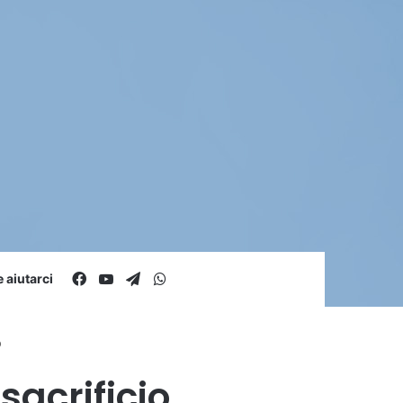
Facebook
You Tube
Telegram
WhatsApp
aiutarci
o
sacrificio