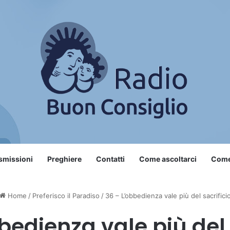
smissioni
Preghiere
Contatti
Come ascoltarci
Come 
Home
/
Preferisco il Paradiso
/
36 – L’obbedienza vale più del sacrifici
bedienza vale più del 