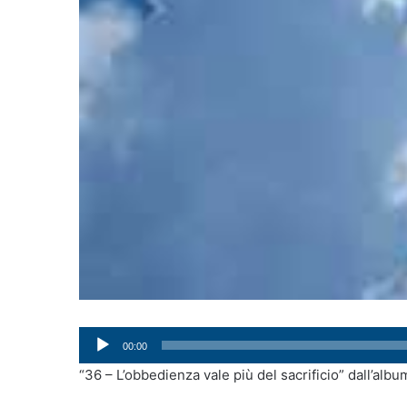
Audio
00:00
Player
“36 – L’obbedienza vale più del sacrificio” dall’alb