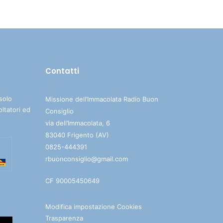
su/giù
per
aumentare
o
diminuire
Contatti
il
volume.
solo
Missione dell’Immacolata Radio Buon
oltatori ed
Consiglio
via dell’Immacolata, 6
83040 Frigento (AV)
0825-444391
rbuonconsiglio@gmail.com
CF 90005450649
Modifica impostazione Cookies
Trasparenza