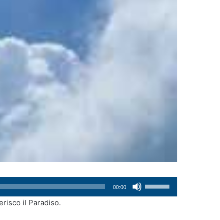
Usa
00:00
i
erisco il Paradiso.
tasti
freccia